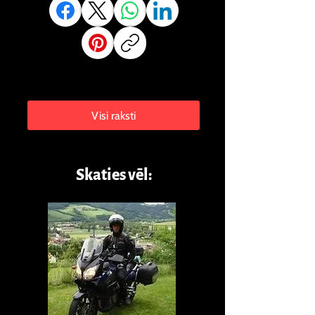
Visi raksti
Skaties vēl:​​