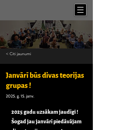
< Citi jaunumi
Janvārī būs divas teorijas
grupas !
2025. g. 15. janv.
2025 gadu uzsākam jaudīgi !
Šogad jau janvārī piedāvājam