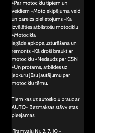
+Par motociklu tipiem un 
veidiem +Moto ekipējuma veidi 
un pareizs pielietojums +Ka 
izvēlēties atbilstošu motociklu 
+Motocikla 
iegāde,apkope,uzturēšana un 
remonts +Kā droši braukt ar 
motociklu +Nedaudz par CSN 
+Un protams, atbildes uz 
jebkuru Jūsu jautājumu par 
motociklu tēmu.
Tiem kas uz autoskolu brauc ar 
AUTO- Bezmaksas stāvvietas 
pieejamas
 Tramvaju Nr. 2, 7, 10 - 