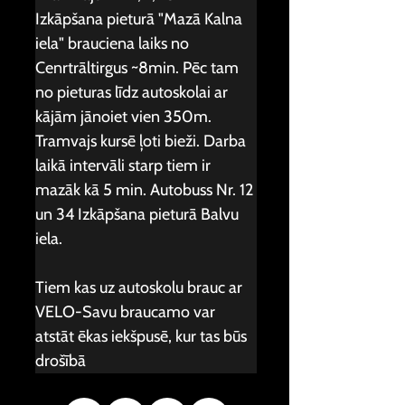
Izkāpšana pieturā "Mazā Kalna 
iela" brauciena laiks no 
Cenrtrāltirgus ~8min. Pēc tam 
no pieturas līdz autoskolai ar 
kājām jānoiet vien 350m. 
Tramvajs kursē ļoti bieži. Darba 
laikā intervāli starp tiem ir 
mazāk kā 5 min. Autobuss Nr. 12 
un 34 Izkāpšana pieturā Balvu 
iela.
Tiem kas uz autoskolu brauc ar 
VELO-Savu braucamo var 
atstāt ēkas iekšpusē, kur tas būs 
drošībā