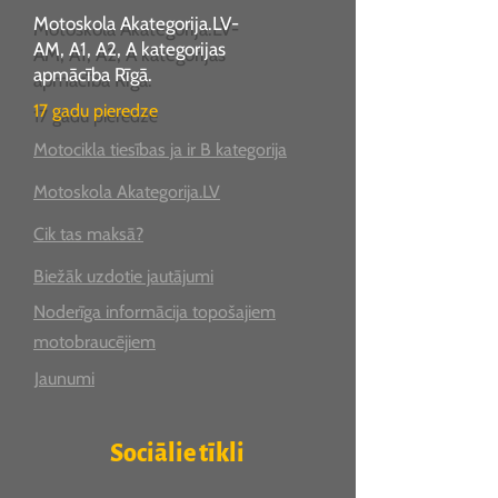
Motoskola Akategorija.LV-
AM, A1, A2, A kategorijas
apmācība Rīgā.
17 gadu pieredze
Motocikla tiesības ja ir B kategorija
Motoskola Akategorija.LV
Cik tas maksā?
Biežāk uzdotie jautājumi
Noderīga informācija topošajiem
motobraucējiem
Jaunumi
Sociālie tīkli