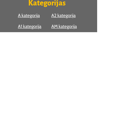
​Kategorijas
A kategorija
A2 kategorija
A1 kategorija
AM kategorija
Atsauksmes
Lasīt atsauksmes
Moto forums motobraucējiem-
2009-2026
Visas tiesības aizsargātas,
jebkura satura pārpublicēšana bez
rakstiskas atļaujas ir aizliegta.