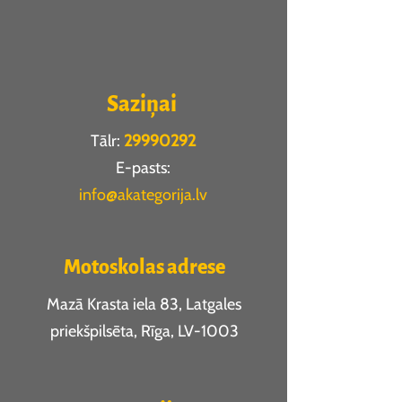
Saziņai
Tālr:
29990292
E-pasts:
info@akategorija.lv
Motoskolas adrese
Mazā Krasta iela 83, Latgales
priekšpilsēta, Rīga, LV-1003