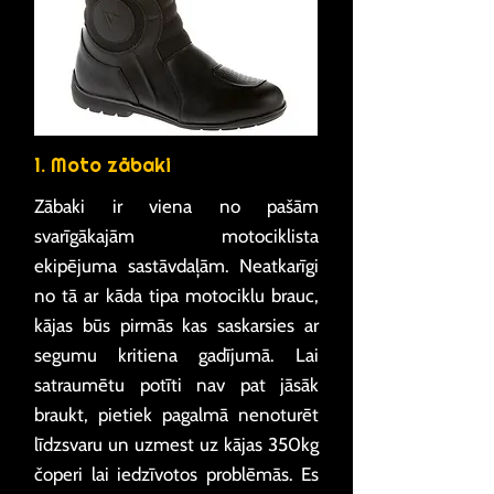
1. Moto zābaki
Zābaki ir viena no pašām
svarīgākajām motociklista
ekipējuma sastāvdaļām. Neatkarīgi
no tā ar kāda tipa motociklu brauc,
kājas būs pirmās kas saskarsies ar
segumu kritiena gadījumā. Lai
satraumētu potīti nav pat jāsāk
braukt, pietiek pagalmā nenoturēt
līdzsvaru un uzmest uz kājas 350kg
čoperi lai iedzīvotos problēmās. Es