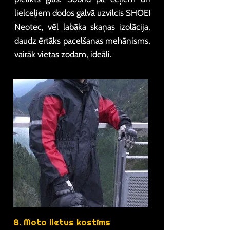
lielceļiem dodos galvā uzvilcis SHOEI
Neotec, vēl labāka skaņas izolācija,
daudz ērtāks pacelšanas mehānisms,
vairāk vietas zodam, ideāli.
8. Moto lietus kostīms