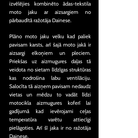
izvēlējies kombinēto ādas-tekstila
moto jaku ar aizsargiem no
pārbaudītā ražotāja Dainese.
Plāno moto jaku velku kad paliek
pavisam karsts, arī šajā moto jakā ir
aizsargi elkoņiem un pleciem.
Priekšas uz aizmugures daļas tā
veidota no sietam līdzīgas struktūras
kas nodrošina labu ventilāciju.
Salocīta tā aizņem pavisam nedaudz
vietas un mēdzu to vadāt līdzi
motocikla aizmugures koferī lai
gadījumā kad ievērojami ceļas
temperatūra varētu attiecīgi
pielāgoties. Arī šī jaka ir no ražotāja
Dainese.