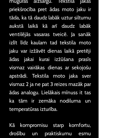
muguras aizsargu. Tekstila jakas
priekšrocība pret ādas moto jaku ir
tāda, ka tā daudz labāk uztur siltumu
aukstā laikā kā arī daudz labāk
ventilējās vasaras tveicē. Ja sanāk
izlīt līdz kaulam tad tekstila moto
jaku var izžāvēt dienas laikā pretēji
ādas jakai kurai izžūšana prasīs
vismaz vairākas dienas ar sekojošu
apstrādi. Tekstila moto jaka sver
vismaz 2 ja ne pat 3 reizes mazāk par
ādas analogu. Lielākais mīnuss it tas
ka tām ir zemāka nodiluma un
temperatūras izturība.
Kā kompromisu starp komfortu,
drošību un praktiskumu esmu