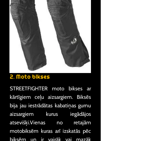
2. Moto bikses
STREETFIGHTER moto bikses ar
kārtīgiem ceļu aizsargiem. Biksēs
bija jau iestrādātas kabatiņas gurnu
aizsargiem kurus iegādājos
atsevišķi.Vienas no retajām
motobiksēm kuras arī izskatās pēc
biksēm un ir vairāk vai mazāk