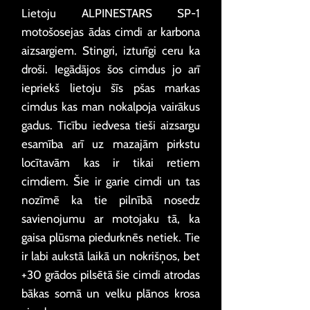
Lietoju ALPINESTARS SP-1
motošosejas ādas cimdi ar karbona
aizsargiem. Stingri, izturīgi ceru ka
droši. Iegādājos šos cimdus jo arī
iepriekš lietoju šīs pšas markas
cimdus kas man nokalpoja vairākus
gadus. Ticību iedvesa tieši aizsargu
esamība arī uz mazajām pirkstu
locītavām kas ir tikai retiem
cimdiem. Šie ir garie cimdi un tas
nozīmē ka tie pilnībā nosedz
savienojumu ar motojaku tā, ka
gaisa plūsma piedurknēs netiek. Tie
ir labi aukstā laikā un nokrišņos, bet
+30 grādos pilsētā šie cimdi atrodas
bākas somā un velku plānos krosa