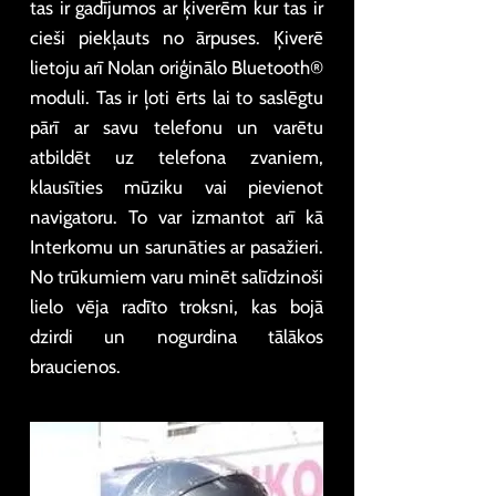
tas ir gadījumos ar ķiverēm kur tas ir
cieši piekļauts no ārpuses. Ķiverē
lietoju arī Nolan oriģinālo Bluetooth®
moduli. Tas ir ļoti ērts lai to saslēgtu
pārī ar savu telefonu un varētu
atbildēt uz telefona zvaniem,
klausīties mūziku vai pievienot
navigatoru. To var izmantot arī kā
Interkomu un sarunāties ar pasažieri.
No trūkumiem varu minēt salīdzinoši
lielo vēja radīto troksni, kas bojā
dzirdi un nogurdina tālākos
braucienos.