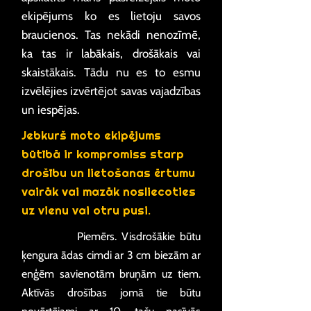
ekipējums ko es lietoju savos
braucienos. Tas nekādi nenozīmē,
ka tas ir labākais, drošākais vai
skaistākais. Tādu nu es to esmu
izvēlējies izvērtējot savas vajadzības
un iespējas.
Jebkurš moto ekipējums
būtībā ir kompromiss starp
drošību un lietošanas ērtumu
vairāk vai mazāk nosliecoties
uz vienu vai otru pusi.
Piemērs. Visdrošākie būtu
ķengura ādas cimdi ar 3 cm biezām ar
enģēm savienotām bruņām uz tiem.
Aktīvās drošības jomā tie būtu