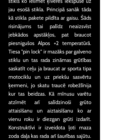
stikls ko ielīmēt ķiveres iekšpusē uz
jau esošā stikla. Principā sanāk tāda
kā stikla pakete pildīta ar gaisu. Šāds
risinājums tai palīdz neaizsvīst
jebkādos apstākļos, pat braucot
piesnigušos Alpos +2 temperatūrā.
Tiesa "pin lock" ir mazāks par galveno
stiklu un tas rada zināmas grūtības
saskatīt ceļu ja braucat ar sporta tipa
motociklu un uz priekšu sasvērtu
ķermeni, jo skatu traucē robežlīnija
kur tas beidzas. Kā mīnusu varētu
atzīmēt arī salīdzinoši grūto
attaisīšanu un aiztaisīšanu ko ar
vienu roku ir diezgan grūti izdarīt.
Konstruktīvi ir izveidota ļoti maza
zoda daļa kas rada arī šaurības sajūtu.