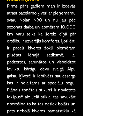
Pirms pāris gadiem man ir izdevās
atrast paceļamo ķiveri ar pieņemamu
svaru Nolan N90 un nu jau pēc
sezonas darba un apmēram 10.000
km varu teikt ka šoreiz cīņā pār
drošību ir uzvarējis komforts. Ļoti ērti
ir pacelt ķiveres žokli piemēram
pilsētas lēnajā satiksmē, lai
padzertos, sarunātos un visbeidzot
ievilktu kārtīgu devu svaigā Alpu
gaisa. Ķiverē ir iebūvēts saulessargs
kas ir nolaižams ar speciālu pogu.
Plānais tonētais stikliņš ir novietots
iekšpusē aiz lielā stikla, tas savukārt
nodrošina to ka tas netiek bojāts un
pats nebojā ķiveres pamatstiklu kā