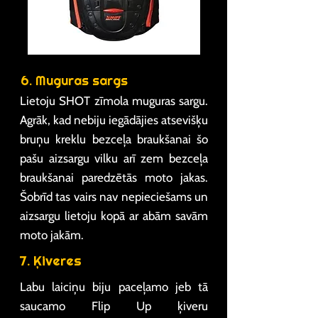
6. Muguras sargs
Lietoju SHOT zīmola muguras sargu.
Agrāk, kad nebiju iegādājies atsevišķu
bruņu kreklu bezceļa braukšanai šo
pašu aizsargu vilku arī zem bezceļa
braukšanai paredzētās moto jakas.
Šobrīd tas vairs nav nepieciešams un
aizsargu lietoju kopā ar abām savām
moto jakām.
7. Ķiveres
Labu laiciņu biju paceļamo jeb tā
saucamo Flip Up ķiveru