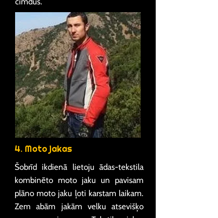
cimdus.
4. Moto jakas
Šobrīd ikdienā lietoju ādas-tekstila
kombinēto moto jaku un pavisam
plāno moto jaku ļoti karstam laikam.
Zem abām jakām velku atsevišķo