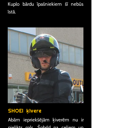
Kuplo bārdu īpašniekiem šī nebūs
īstā.
SHOEI ķivere
Abām iepriekšējām ķiverēm nu ir
pielikts gals. Šobrīd pa ceļiem un