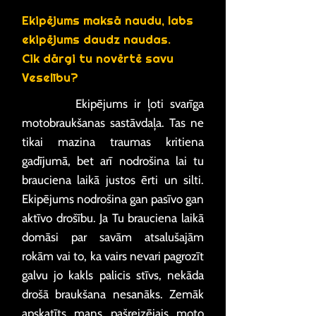
Ekipējums maksā naudu, labs
ekipējums daudz naudas.
Cik dārgi tu novērtē savu
Veselību?
Ekipējums ir ļoti svarīga
motobraukšanas sastāvdaļa. Tas ne
tikai mazina traumas kritiena
gadījumā, bet arī nodrošina lai tu
brauciena laikā justos ērti un silti.
Ekipējums nodrošina gan pasīvo gan
aktīvo drošību. Ja Tu brauciena laikā
domāsi par savām atsalušajām
rokām vai to, ka vairs nevari pagrozīt
galvu jo kakls palicis stīvs, nekāda
drošā braukšana nesanāks. Zemāk
apskatīts mans pašreizējais moto