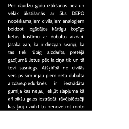
Pēc daudzu gadu iztikšanas bez un
vēlāk ākstīšanās ar 5Ls DEPO
nopērkamajiem civilajiem analogiem
beidzot iegādājos kārtīgu kopīgo
lietus kostīmu ar dubulto aizdari.
Jāsaka gan, ka ir diezgan svarīgi, ka
tas tiek rūpīgi aizdarīts, pretējā
gadījumā lietus pēc laiciņa tik un tā
tevi sasniegs. Atšķirībā no civilās
versijas šim ir jau pieminētā dubultā
aizdare,piedurknēs ir iestrādāta
gumija kas neļauj iekļūt slapjuma kā
arī bikšu galos iestrādāti rāvējslēdzēji
kas ļauj uzvilkt to nenovelkot moto
zābakus. Ja parastais lietustērps (īpaši
bikses) izvelk labi ja pāris braucienus