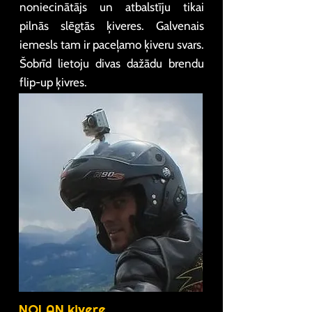
noniecinātājs un atbalstīju tikai
pilnās slēgtās ķiveres. Galvenais
iemesls tam ir paceļamo ķiveru svars.
Šobrīd lietoju divas dažādu brendu
flip-up ķivres.
NOLAN ķivere