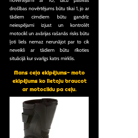
novērtējami ar 10, taču pasīvās
drošības novērtējums būtu tikai 1, jo ar
tādiem cimdiem būtu gandrīz
neiespējami izjust un kontrolēt
motocikl un avārijas rašanās risks būtu
ļoti liels nemaz nerunājot par to cik
neveikli ar tādiem būtu rīkoties
situācijā kur svarīgs katrs mirklis.
Mans ceļa ekipējums- moto
ekipējums ko lietoju braucot
ar motociklu pa ceļu.