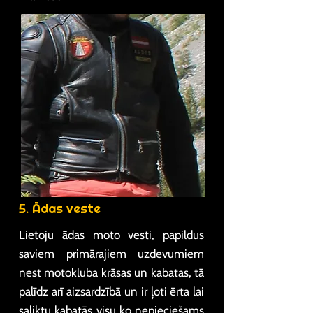
5. Ādas veste
Lietoju ādas moto vesti, papildus
saviem primārajiem uzdevumiem
nest motokluba krāsas un kabatas, tā
palīdz arī aizsardzībā un ir ļoti ērta lai
saliktu kabatās visu ko nepieciešams